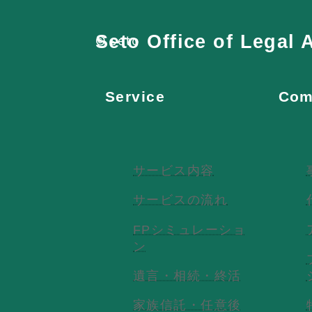
Seto Office of Legal A
© seto
Service
Com
サービス内容
サービスの流れ
FPシミュレーショ
ン
遺言・相続・終活
家族信託・任意後