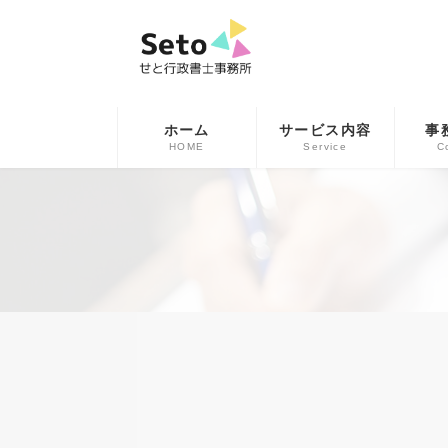
コ
ナ
ン
ビ
テ
ゲ
ン
ー
ツ
シ
へ
ョ
ホーム
サービス内容
事
ス
ン
HOME
Service
C
キ
に
ッ
移
プ
動