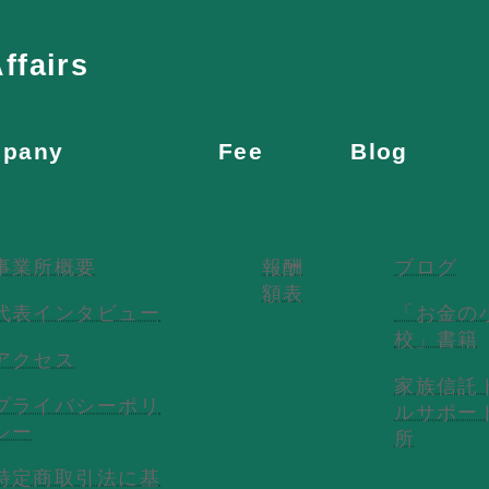
ffairs
pany
Fee
Blog
事業所概要
報酬
ブログ
額表
代表インタビュー
「お金の
校」書籍
アクセス
家族信託
プライバシーポリ
ルサポー
シー
所
特定商取引法に基