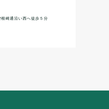
曽根崎通沿い西へ徒歩５分