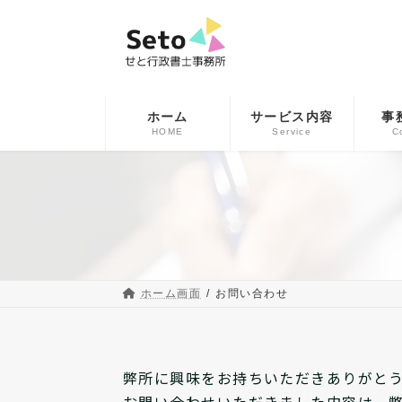
コ
ナ
ン
ビ
テ
ゲ
ン
ー
ツ
シ
へ
ョ
ホーム
サービス内容
事
ス
ン
HOME
Service
C
キ
に
ッ
移
プ
動
ホーム画面
お問い合わせ
弊所に興味をお持ちいただきありがと
お問い合わせいただきました内容は、