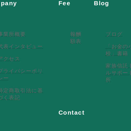
pany
Fee
Blog
事業所概要
報酬
ブログ
額表
代表インタビュー
「お金の
校」書籍
アクセス
家族信託
プライバシーポリ
ルサポー
シー
所
特定商取引法に基
づく表記
Contact