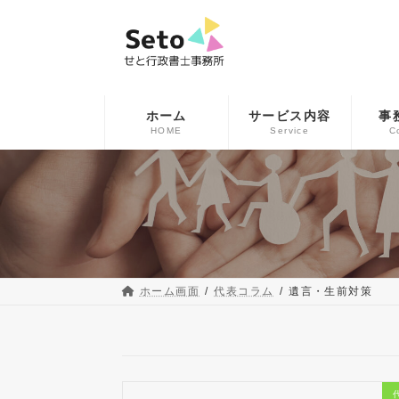
コ
ナ
ン
ビ
テ
ゲ
ン
ー
ツ
シ
へ
ョ
ホーム
サービス内容
事
ス
ン
HOME
Service
C
キ
に
ッ
移
プ
動
ホーム画面
代表コラム
遺言・生前対策