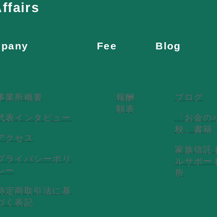
ffairs
pany
Fee
Blog
事業所概要
報酬
ブログ
額表
代表インタビュー
「お金の
校」書籍
アクセス
家族信託
プライバシーポリ
ルサポー
シー
所
特定商取引法に基
づく表記