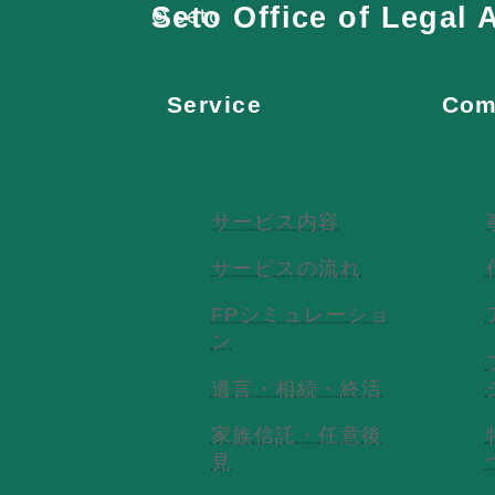
Seto Office of Legal A
© seto
Service
Com
サービス内容
サービスの流れ
FPシミュレーショ
ン
遺言・相続・終活
家族信託・任意後
見